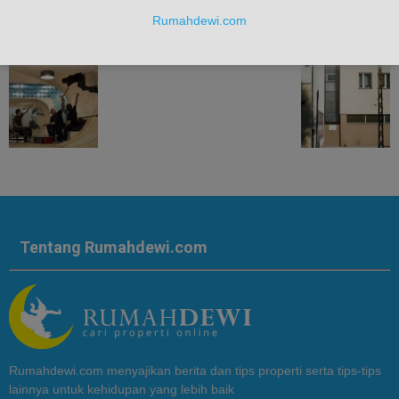
Rumahdewi.com
Rumah Skateboard, USA
Tentang Rumahdewi.com
Rumahdewi.com menyajikan berita dan tips properti serta tips-tips
lainnya untuk kehidupan yang lebih baik