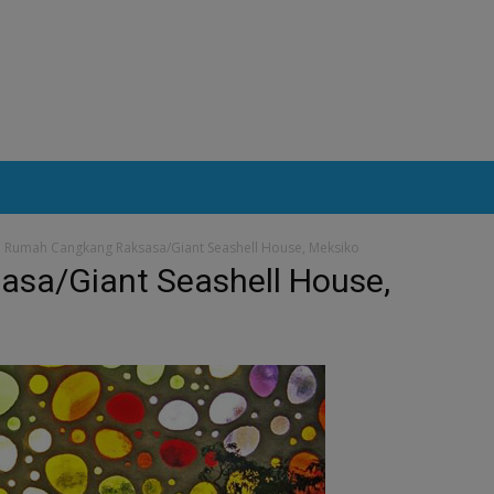
Rumah Cangkang Raksasa/Giant Seashell House, Meksiko
sa/Giant Seashell House,