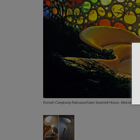
Rumah Cangkang Raksasa/Giant Seashell House, Meksiko