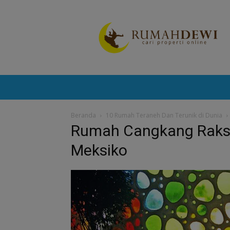
Portal
Berita
Properti
Terkini
Beranda
10 Rumah Teraneh Dan Terunik di Dunia
Rumah Cangkang Raksa
Meksiko