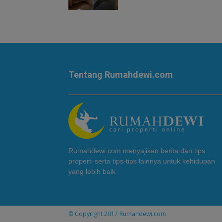
Tentang Rumahdewi.com
Rumahdewi.com menyajikan berita dan tips
properti serta tips-tips lainnya untuk kehidupan
yang lebih baik
© Copyright 2017
Rumahdewi.com