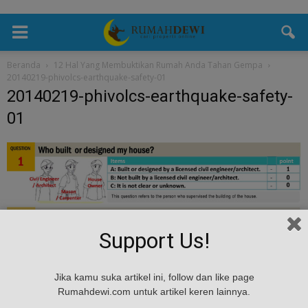
Beranda
12 Hal Yang Membuktikan Rumah Anda Tahan Gempa
20140219-phivolcs-earthquake-safety-01
20140219-phivolcs-earthquake-safety-
01
Support Us!
Jika kamu suka artikel ini, follow dan like page
Rumahdewi.com untuk artikel keren lainnya.