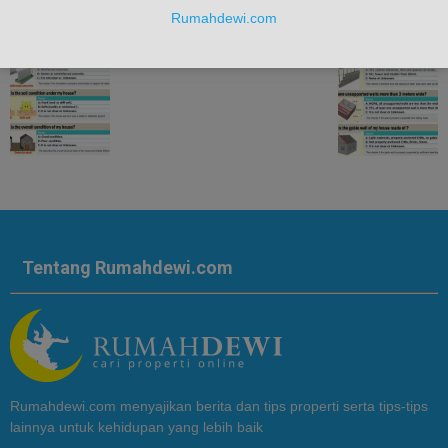
Rumahdewi.com
Tentang Rumahdewi.com
Rumahdewi.com menyajikan berita dan tips properti serta tips-tips
lainnya untuk kehidupan yang lebih baik