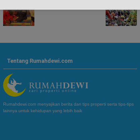
Tentang Rumahdewi.com
Rumahdewi.com menyajikan berita dan tips properti serta tips-tips
lainnya untuk kehidupan yang lebih baik