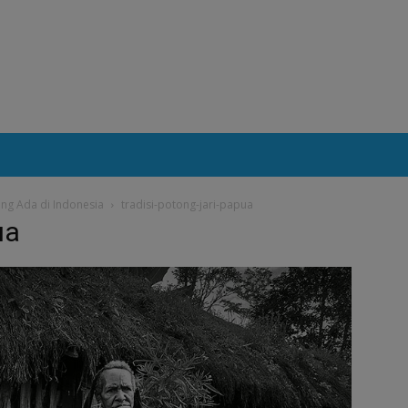
ang Ada di Indonesia
tradisi-potong-jari-papua
ua