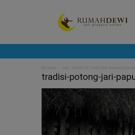
Portal
Berita
Properti
Terkini
Beranda
Yuk…. Kenali 14 Tradisi dan Budaya Unik y
tradisi-potong-jari-pap