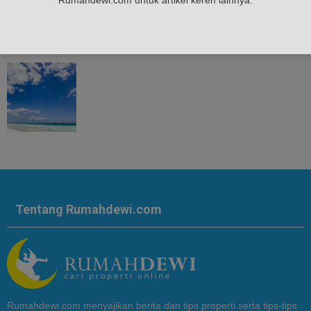
Rumahdewi.com untuk artikel keren lainnya.
23 Alasan Kenapa Biru dan Putih Warna Kombinasi Yang Sempurna
Tentang Rumahdewi.com
Rumahdewi.com menyajikan berita dan tips properti serta tips-tips