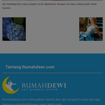
tas handbag biru yang sangat cocok dipadukan dengan rok atau celana putih untuk
fashion
Tentang Rumahdewi.com
Rumahdewi.com menyajikan berita dan tips properti serta tips-tips
lainnya untuk kehidupan yang lebih baik