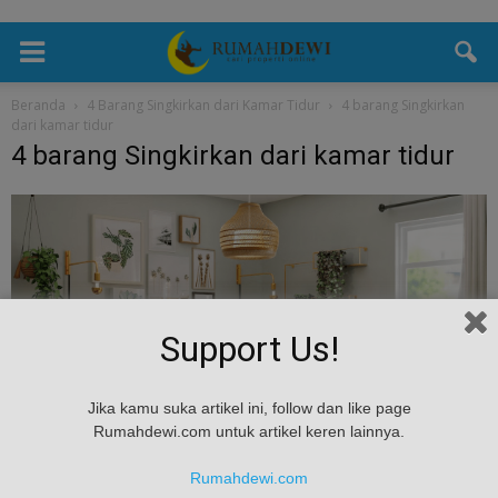
Beranda
4 Barang Singkirkan dari Kamar Tidur
4 barang Singkirkan
dari kamar tidur
4 barang Singkirkan dari kamar tidur
Support Us!
Jika kamu suka artikel ini, follow dan like page
Rumahdewi.com untuk artikel keren lainnya.
Rumahdewi.com