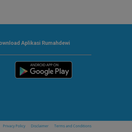
ownload Aplikasi Rumahdewi
Privacy Policy
Disclaimer
Terms and Conditions