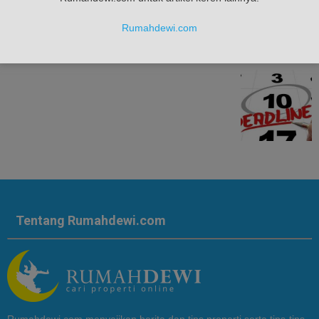
Rumahdewi.com
belum punya penghasilan tetap ini cara atur keuangan anda
Tentang Rumahdewi.com