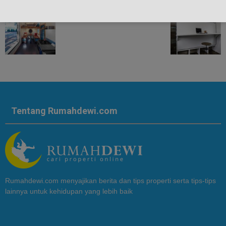
Tentang Rumahdewi.com
Rumahdewi.com menyajikan berita dan tips properti serta tips-tips
lainnya untuk kehidupan yang lebih baik