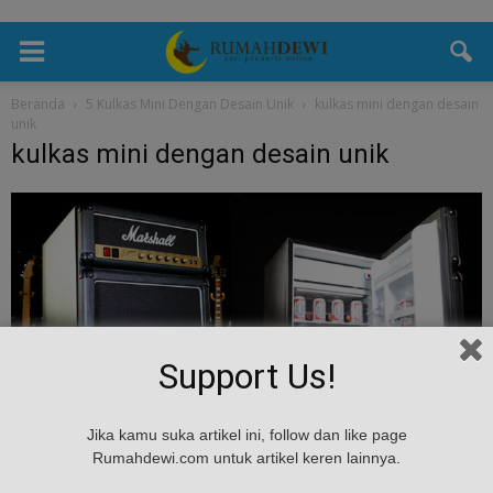
Beranda
5 Kulkas Mini Dengan Desain Unik
kulkas mini dengan desain
unik
kulkas mini dengan desain unik
Support Us!
Jika kamu suka artikel ini, follow dan like page
Rumahdewi.com untuk artikel keren lainnya.
kulkas mini dengan desain unik