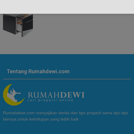
Tentang Rumahdewi.com
Rumahdewi.com menyajikan berita dan tips properti serta tips-tips
lainnya untuk kehidupan yang lebih baik