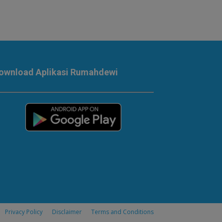
ownload Aplikasi Rumahdewi
Privacy Policy
Disclaimer
Terms and Conditions