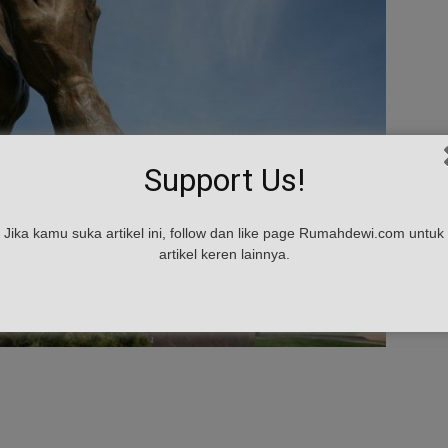
Support Us!
Jika kamu suka artikel ini, follow dan like page Rumahdewi.com untuk
artikel keren lainnya.