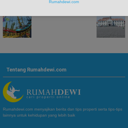
Rumahdewi.com
Tentang Rumahdewi.com
Rumahdewi.com menyajikan berita dan tips properti serta tips-tips
lainnya untuk kehidupan yang lebih baik