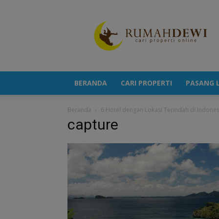
Portal
Berita
Properti
Terkini
BERANDA
CARI PROPERTI
PASANG L
Beranda
6 Hotel dengan Lokasi Terindah di Indones
capture