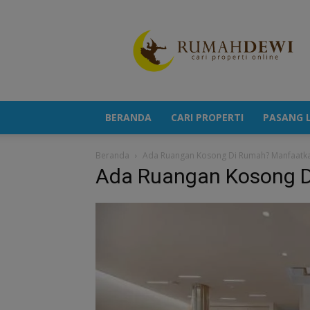
Portal
Berita
Properti
Terkini
BERANDA
CARI PROPERTI
PASANG L
Beranda
Ada Ruangan Kosong Di Rumah? Manfaatka
Ada Ruangan Kosong D