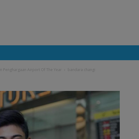
n Penghargaan Airport Of The Year
bandara changi