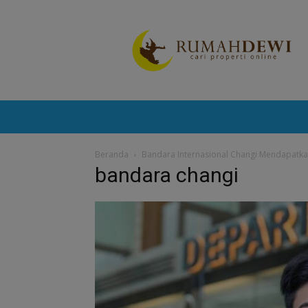
Portal
Berita
Properti
Terkini
Beranda
Bandara Internasional Changi Mendapatka
bandara changi