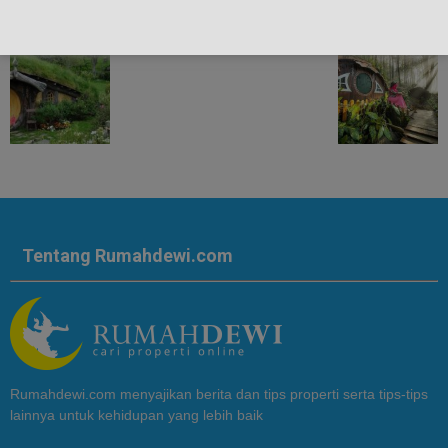
Tentang Rumahdewi.com
Rumahdewi.com menyajikan berita dan tips properti serta tips-tips
lainnya untuk kehidupan yang lebih baik