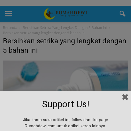
Beranda
Bersihkan Setrika Yang Lengket Dengan 5 Bahan Ini
Bersihkan setrika yang lengket dengan 5 bahan ini
Bersihkan setrika yang lengket dengan
5 bahan ini
Support Us!
Jika kamu suka artikel ini, follow dan like page
Rumahdewi.com untuk artikel keren lainnya.