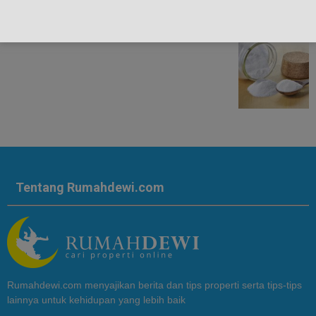
Bersihkan setrika yang lengket dengan 5 bahan ini
Tentang Rumahdewi.com
Rumahdewi.com menyajikan berita dan tips properti serta tips-tips
lainnya untuk kehidupan yang lebih baik