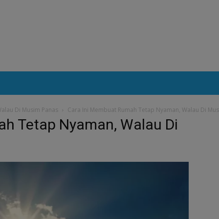
alau Di Musim Panas
Cara Ini Membuat Rumah Tetap Nyaman, Walau Di Mu
ah Tetap Nyaman, Walau Di