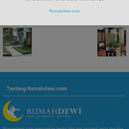
Rumahdewi.com
Tentang Rumahdewi.com
Rumahdewi.com menyajikan berita dan tips properti serta tips-tips