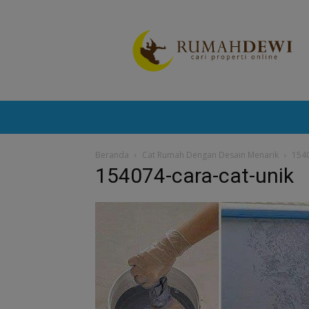
Portal
Berita
Properti
Terkini
Beranda
Cat Rumah Dengan Desain Menarik
1540
154074-cara-cat-unik