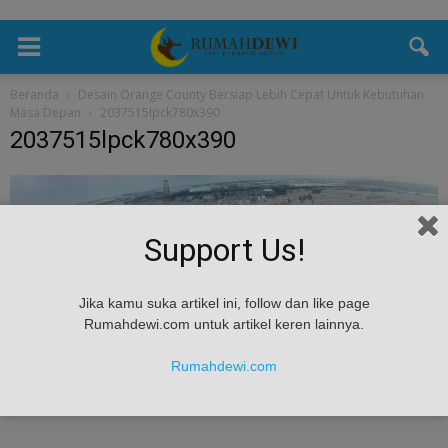
Beranda
Desain Orange County Bersiap Lebih Cepat Untuk Kebutuhan
Masa Depan
2037515lpck780x390
2037515lpck780x390
Support Us!
Jika kamu suka artikel ini, follow dan like page
Rumahdewi.com untuk artikel keren lainnya.
Rumahdewi.com