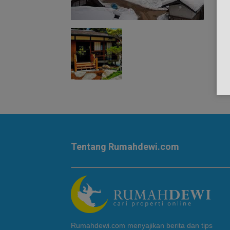
Tentang Rumahdewi.com
Rumahdewi.com menyajikan berita dan tips