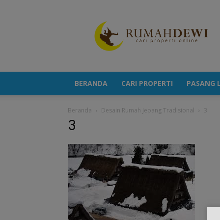
Portal
Berita
Properti
Terkini
BERANDA
CARI PROPERTI
PASANG L
Beranda
Desain Rumah Jepang Tradisional
3
3