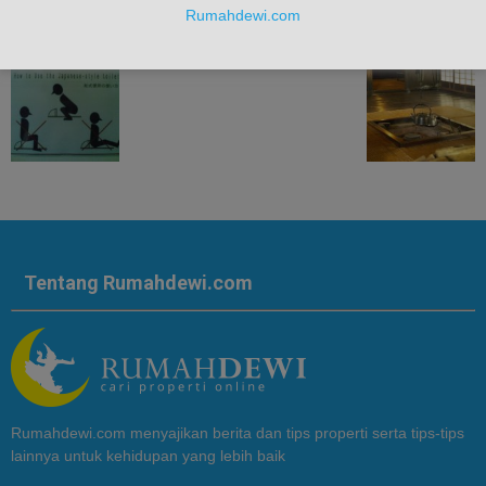
Rumahdewi.com
Tentang Rumahdewi.com
Rumahdewi.com menyajikan berita dan tips properti serta tips-tips
lainnya untuk kehidupan yang lebih baik