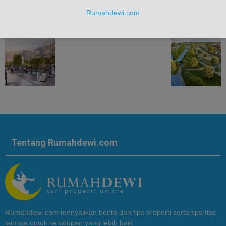
Rumahdewi.com
dubai public green space
Tentang Rumahdewi.com
Rumahdewi.com menyajikan berita dan tips properti serta tips-tips
lainnya untuk kehidupan yang lebih baik