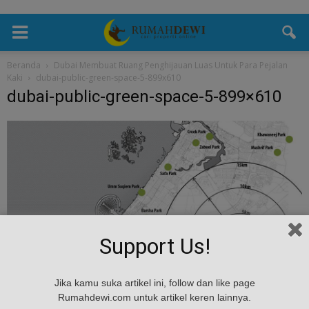
Beranda
Dubai Membuat Ruang Penghijauan Luas Untuk Para Pejalan
Kaki
dubai-public-green-space-5-899x610
dubai-public-green-space-5-899×610
Support Us!
Jika kamu suka artikel ini, follow dan like page
Rumahdewi.com untuk artikel keren lainnya.