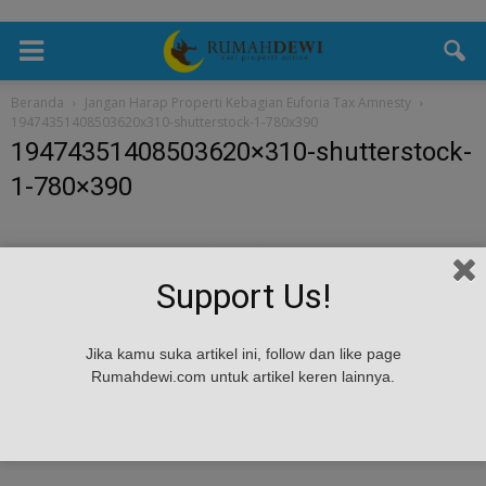
Beranda
Jangan Harap Properti Kebagian Euforia Tax Amnesty
19474351408503620x310-shutterstock-1-780x390
19474351408503620×310-shutterstock-
1-780×390
Support Us!
Jika kamu suka artikel ini, follow dan like page
Rumahdewi.com untuk artikel keren lainnya.