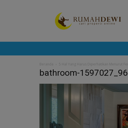
Portal
Berita
Properti
Terkini
Beranda
5 Hal Yang Harus Diperhatikan Menurut F
bathroom-1597027_9