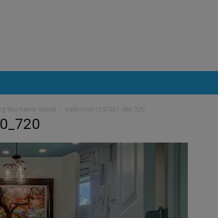
eng Shui Kamar Mandi
bathroom-1597027_960_720
60_720