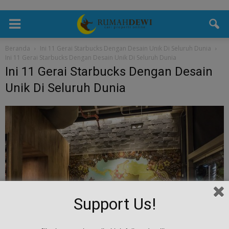
Beranda
Ini 11 Gerai Starbucks Dengan Desain Unik Di Seluruh Dunia
Ini 11 Gerai Starbucks Dengan Desain Unik Di Seluruh Dunia
Ini 11 Gerai Starbucks Dengan Desain
Unik Di Seluruh Dunia
Support Us!