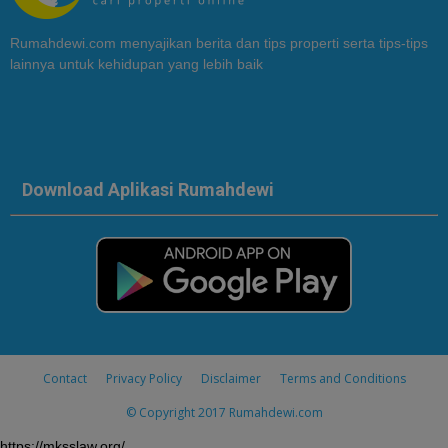
Rumahdewi.com menyajikan berita dan tips properti serta tips-tips
lainnya untuk kehidupan yang lebih baik
Download Aplikasi Rumahdewi
Contact
Privacy Policy
Disclaimer
Terms and Conditions
© Copyright 2017
Rumahdewi.com
https://mksslaw.org/