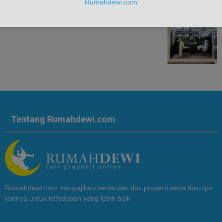
Rumahdewi.com
Tentang Rumahdewi.com
Rumahdewi.com menyajikan berita dan tips properti serta tips-tips
lainnya untuk kehidupan yang lebih baik