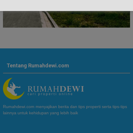
Tentang Rumahdewi.com
Rumahdewi.com menyajikan berita dan tips properti serta tips-tips
lainnya untuk kehidupan yang lebih baik