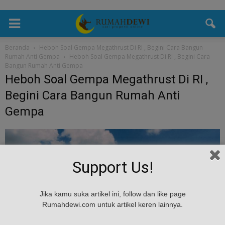
Beranda
Heboh Soal Gempa Megathrust Di RI , Begini Cara Bangun
Rumah Anti Gempa
Heboh Soal Gempa Megathrust Di RI , Begini Cara
Bangun Rumah Anti Gempa
Heboh Soal Gempa Megathrust Di RI ,
Begini Cara Bangun Rumah Anti
Gempa
Support Us!
Jika kamu suka artikel ini, follow dan like page
Rumahdewi.com untuk artikel keren lainnya.