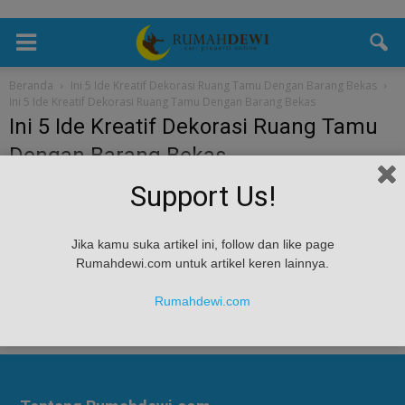
Beranda
Ini 5 Ide Kreatif Dekorasi Ruang Tamu Dengan Barang Bekas
Ini 5 Ide Kreatif Dekorasi Ruang Tamu Dengan Barang Bekas
Ini 5 Ide Kreatif Dekorasi Ruang Tamu
Dengan Barang Bekas
Support Us!
Jika kamu suka artikel ini, follow dan like page
Rumahdewi.com untuk artikel keren lainnya.
Rumahdewi.com