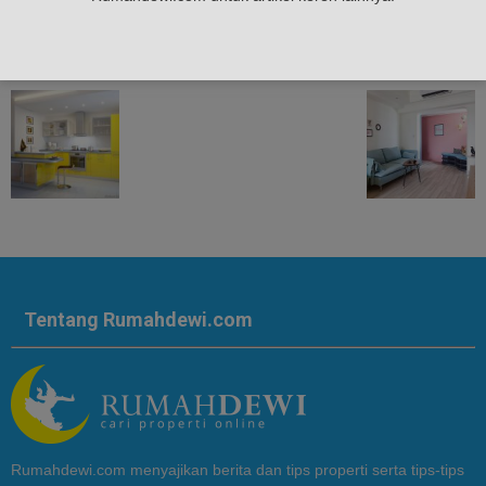
Tentang Rumahdewi.com
Rumahdewi.com menyajikan berita dan tips properti serta tips-tips