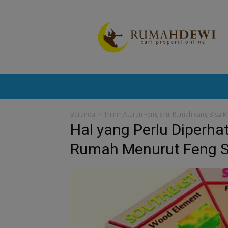
Portal
Berita
Properti
Terkini
Beranda
Ini nih Aturan Feng Shui Rumah yang Bis
Hal yang Perlu Diperh
Rumah Menurut Feng S