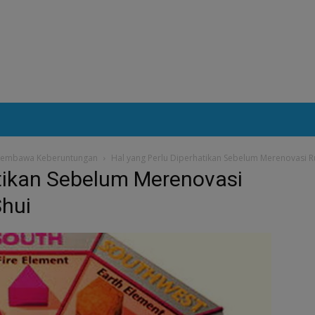
a Membawa Keberuntungan
Hal yang Perlu Diperhatikan Sebelum Merenovasi 
atikan Sebelum Merenovasi
hui