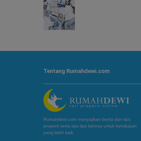
Tentang Rumahdewi.com
Rumahdewi.com menyajikan berita dan tips
properti serta tips-tips lainnya untuk kehidupan
yang lebih baik