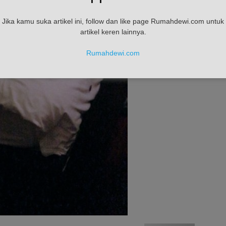
Jika kamu suka artikel ini, follow dan like page Rumahdewi.com untuk
artikel keren lainnya.
Rumahdewi.com