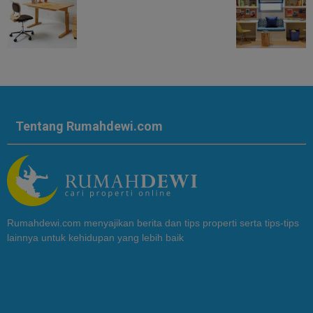
Tentang Rumahdewi.com
Rumahdewi.com menyajikan berita dan tips properti serta tips-tips
lainnya untuk kehidupan yang lebih baik