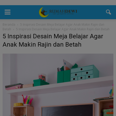
Beranda
5 Inspirasi Desain Meja Belajar Agar Anak Makin Rajin dan
Betah
5 Inspirasi Desain Meja Belajar Agar Anak Makin Rajin dan Betah
5 Inspirasi Desain Meja Belajar Agar
Anak Makin Rajin dan Betah