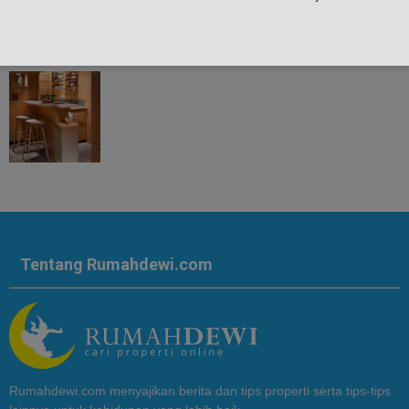
Tentang Rumahdewi.com
Rumahdewi.com menyajikan berita dan tips properti serta tips-tips