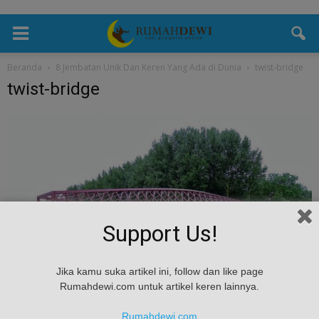
Beranda
8 Jembatan Unik Dan Keren Yang Ada di Dunia
twist-bridge
twist-bridge
Support Us!
Jika kamu suka artikel ini, follow dan like page
Rumahdewi.com untuk artikel keren lainnya.
Rumahdewi.com