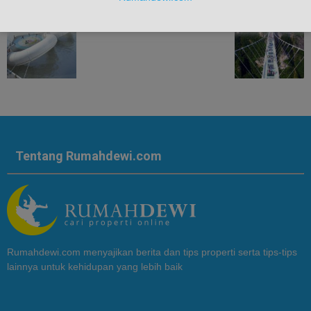
Tentang Rumahdewi.com
Rumahdewi.com menyajikan berita dan tips properti serta tips-tips
lainnya untuk kehidupan yang lebih baik