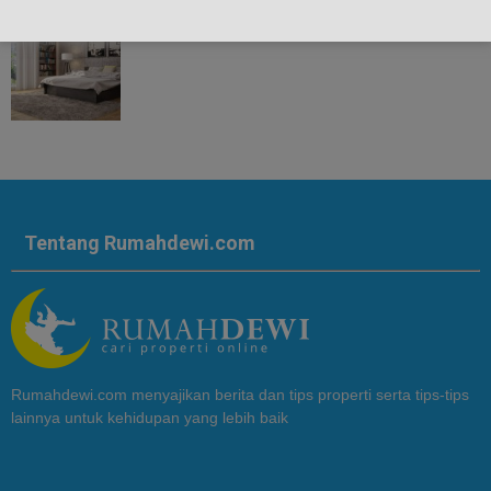
Tentang Rumahdewi.com
Rumahdewi.com menyajikan berita dan tips properti serta tips-tips
lainnya untuk kehidupan yang lebih baik