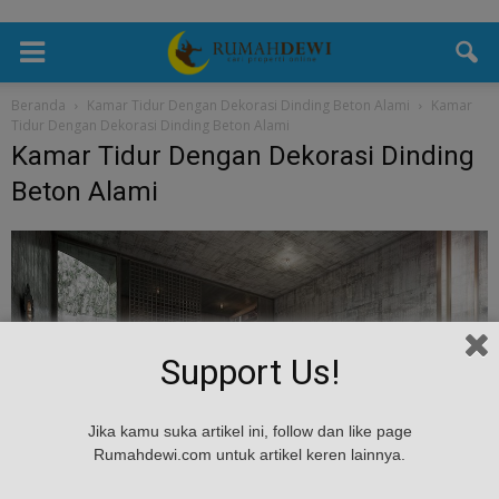
Beranda
Kamar Tidur Dengan Dekorasi Dinding Beton Alami
Kamar
Tidur Dengan Dekorasi Dinding Beton Alami
Kamar Tidur Dengan Dekorasi Dinding
Beton Alami
Support Us!
Jika kamu suka artikel ini, follow dan like page
Rumahdewi.com untuk artikel keren lainnya.