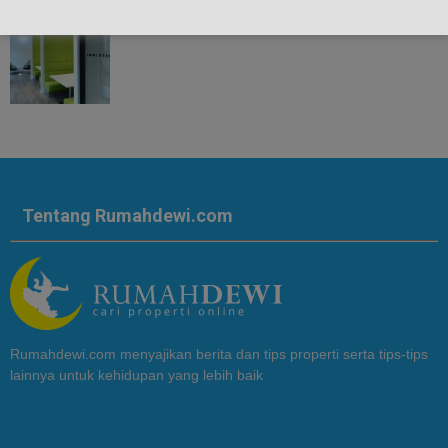
Tentang Rumahdewi.com
Rumahdewi.com menyajikan berita dan tips properti serta tips-tips
lainnya untuk kehidupan yang lebih baik