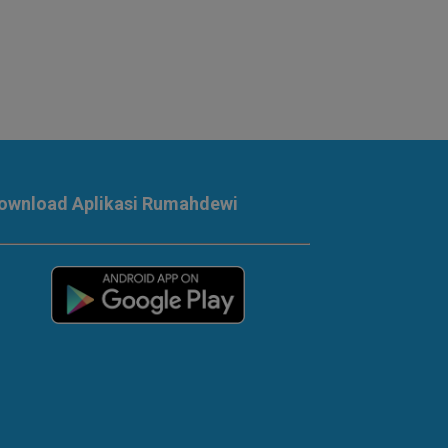
ownload Aplikasi Rumahdewi