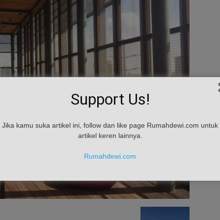
Support Us!
Jika kamu suka artikel ini, follow dan like page Rumahdewi.com untuk
artikel keren lainnya.
Rumahdewi.com