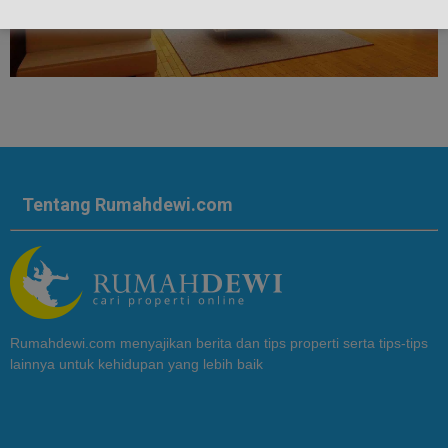
Tentang Rumahdewi.com
Rumahdewi.com menyajikan berita dan tips properti serta tips-tips
lainnya untuk kehidupan yang lebih baik