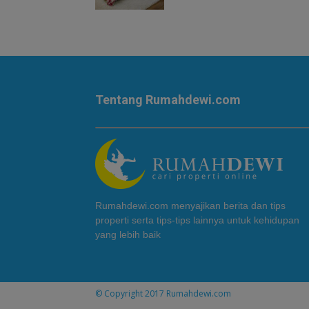
Tentang Rumahdewi.com
Rumahdewi.com menyajikan berita dan tips
properti serta tips-tips lainnya untuk kehidupan
yang lebih baik
© Copyright 2017
Rumahdewi.com