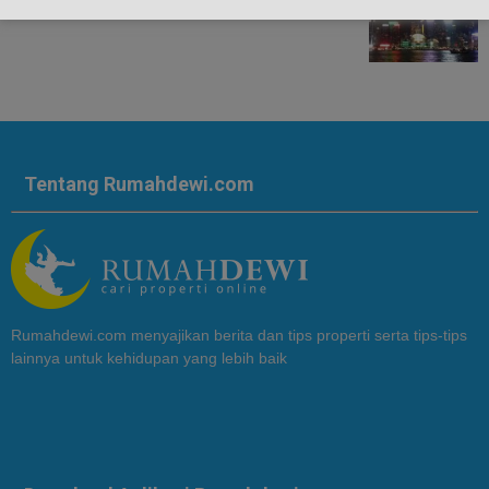
Tentang Rumahdewi.com
Rumahdewi.com menyajikan berita dan tips properti serta tips-tips
lainnya untuk kehidupan yang lebih baik