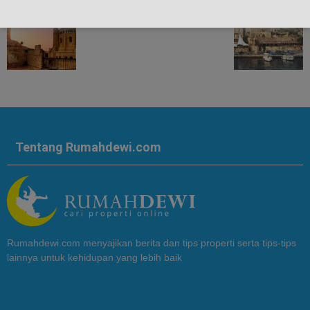
Tentang Rumahdewi.com
Rumahdewi.com menyajikan berita dan tips properti serta tips-tips
lainnya untuk kehidupan yang lebih baik