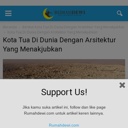
Beranda
Berikut Kota Tua Di Dunia Dengan Arsitektur Yang Menakjubkan
Kota Tua Di Dunia Dengan Arsitektur Yang Menakjubkan
Kota Tua Di Dunia Dengan Arsitektur
Yang Menakjubkan
Support Us!
Jika kamu suka artikel ini, follow dan like page
Rumahdewi.com untuk artikel keren lainnya.
Rumahdewi.com