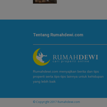
Tentang Rumahdewi.com
Rumahdewi.com menyajikan berita dan tips
properti serta tips-tips lainnya untuk kehidupan
yang lebih baik
© Copyright 2017
Rumahdewi.com