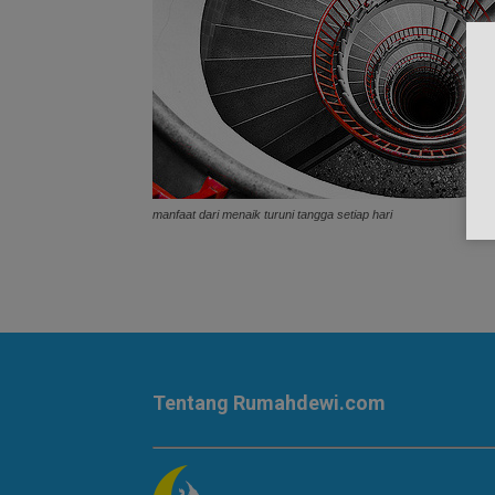
manfaat dari menaik turuni tangga setiap hari
Tentang Rumahdewi.com