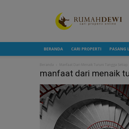
Portal
Berita
Properti
Terkini
BERANDA
CARI PROPERTI
PASANG L
Beranda
Manfaat Dari Menaik Turuni Tangga Setiap 
manfaat dari menaik tu