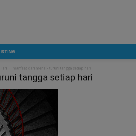
ISTING
Hari
manfaat dari menaik turuni tangga setiap hari
runi tangga setiap hari