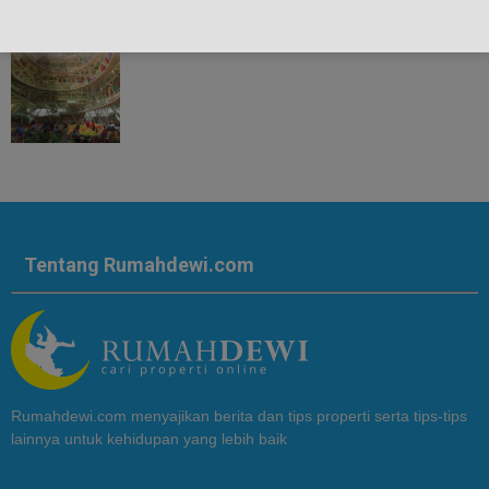
Tentang Rumahdewi.com
Rumahdewi.com menyajikan berita dan tips properti serta tips-tips
lainnya untuk kehidupan yang lebih baik