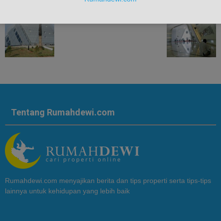
Tentang Rumahdewi.com
Rumahdewi.com menyajikan berita dan tips properti serta tips-tips
lainnya untuk kehidupan yang lebih baik