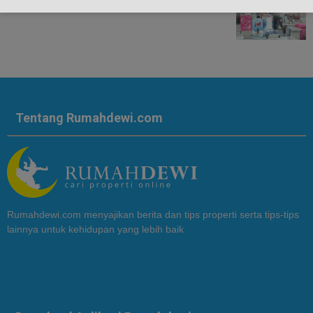
Tentang Rumahdewi.com
Rumahdewi.com menyajikan berita dan tips properti serta tips-tips
lainnya untuk kehidupan yang lebih baik